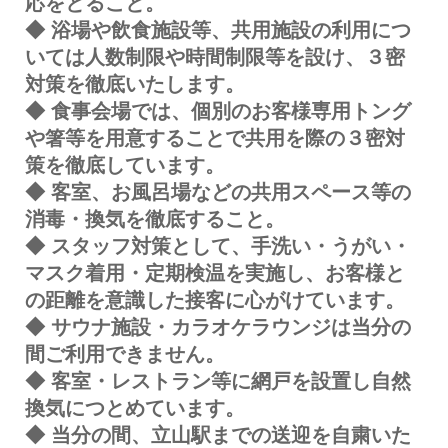
応をとること。
◆
浴場や飲食施設等、共用施設の利用につ
いては人数制限や時間制限等を設け、３密
対策を徹底いたします。
◆
食事会場では、個別のお客様専用トング
や箸等を用意することで共用を際の３密対
策を徹底しています。
◆
客室、お風呂場などの共用スペース等の
消毒・換気を徹底すること。
◆
スタッフ対策として、手洗い・うがい・
マスク着用・定期検温を実施し、お客様と
の距離を意識した接客に心がけています。
◆
サウナ施設・カラオケラウンジは当分の
間ご利用できません。
◆
客室・レストラン等に網戸を設置し自然
換気につとめています。
◆
当分の間、立山駅までの送迎を自粛いた