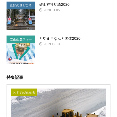
雄山神社初詣2020
近間の見どころ
2020.01.05
とやま＊なんと国体2020
立山山麓スキー
2019.12.13
場の事
特集記事
おすすめ観光地