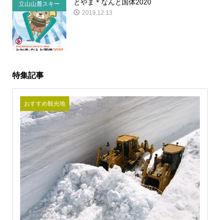
とやま＊なんと国体2020
立山山麓スキー
2019.12.13
場の事
特集記事
おすすめ観光地