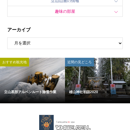
立山山麓の情報
趣味の部屋
アーカイブ
おすすめ観光地
近間の見どころ
立山黒部アルペンルート除雪作業
雄山神社初詣2020