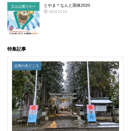
とやま＊なんと国体2020
立山山麓スキー
2019.12.13
場の事
特集記事
近間の見どころ