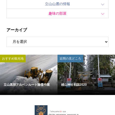
立山山麓の情報
趣味の部屋
アーカイブ
おすすめ観光地
近間の見どころ
立山黒部アルペンルート除雪作業
雄山神社初詣2020