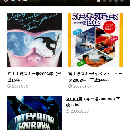
1987.01.06
1
2
3
4
5
立山山麓スキー場2003年（平
富山県スキー/イベントニュー
成15年）
ス2002年（平成14年）
2003.01.07
2002.01.07
立山山麓スキー場2000年（平
成12年）
2000.01.07